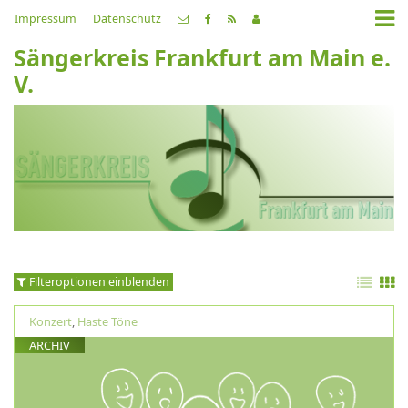
Impressum
Datenschutz
Sängerkreis Frankfurt am Main e.
V.
Filteroptionen einblenden
Konzert
,
Haste Töne
ARCHIV