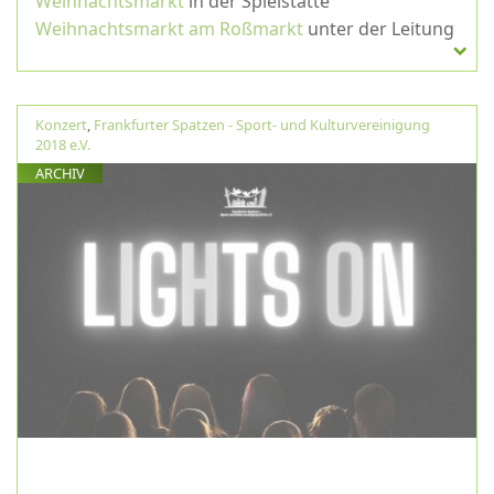
Weihnachtsmarkt
in der Spielstätte
Weihnachtsmarkt am Roßmarkt
unter der Leitung
von Friedrich Vette
Konzert
,
Frankfurter Spatzen - Sport- und Kulturvereinigung
2018 e.V.
ARCHIV