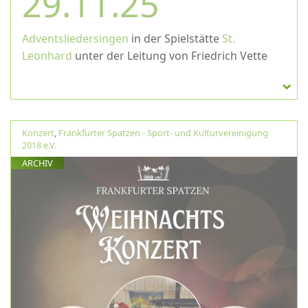
29.11.25
Adventsliedersingen
in der Spielstätte
St.
Leonhard
unter der Leitung von Friedrich Vette
Konzert
,
Frankfurter Spatzen - Sport- und Kulturvereinigung
2018 e.V.
ARCHIV