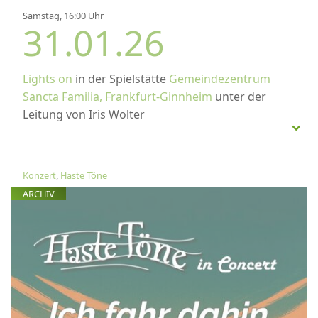
Samstag, 16:00 Uhr
31.01.26
Lights on
in der Spielstätte
Gemeindezentrum
Sancta Familia, Frankfurt-Ginnheim
unter der
Leitung von Iris Wolter
Konzert
,
Haste Töne
ARCHIV