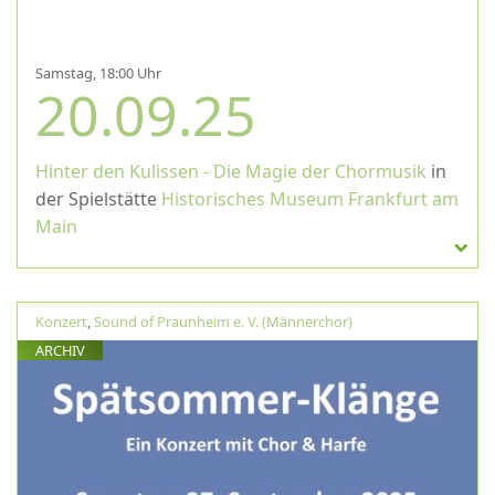
Samstag, 18:00 Uhr
20.09.25
Hinter den Kulissen - Die Magie der Chormusik
in
der Spielstätte
Historisches Museum Frankfurt am
Main
Konzert
,
Sound of Praunheim e. V. (Männerchor)
ARCHIV