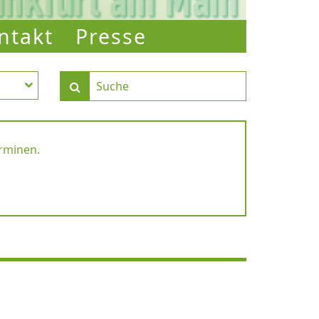
ntakt
Presse
erminen.