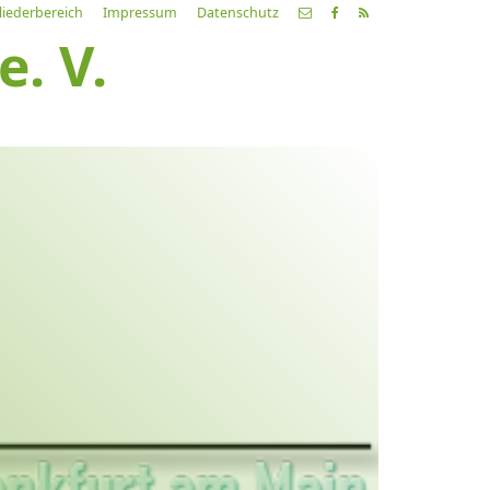
liederbereich
Impressum
Datenschutz
. V.
etzte
Alle
ranstaltung
Veranstaltungen
21.03.26
ch fahr dahin… Lieder von
ehnsucht und so
9:00 Uhr
Zum Konzert