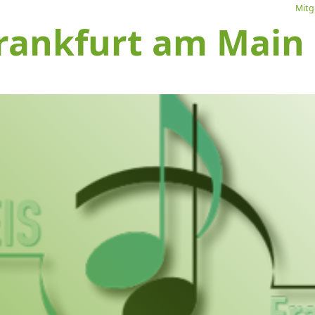
Mitg
rankfurt am Main e
L
Ve
I
S
1