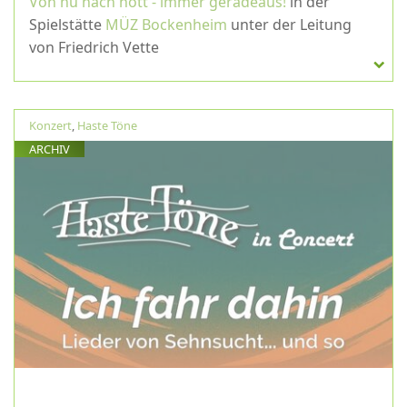
Von hü nach hott - immer geradeaus!
in der
Spielstätte
MÜZ Bockenheim
unter der Leitung
von Friedrich Vette
Konzert
,
Haste Töne
ARCHIV