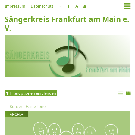
Impressum
Datenschutz
Sängerkreis Frankfurt am Main e.
V.
Filteroptionen einblenden
Konzert
,
Haste Töne
ARCHIV