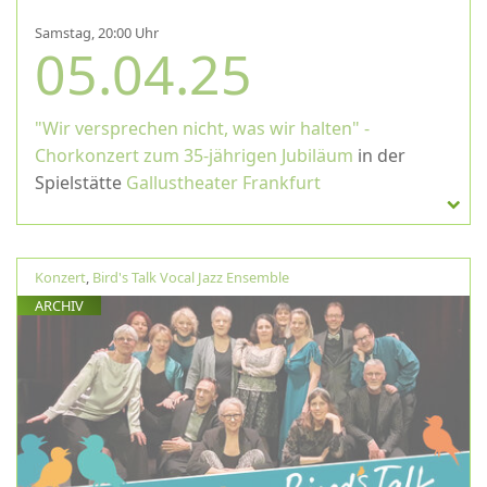
Samstag, 20:00 Uhr
05.04.25
"Wir versprechen nicht, was wir halten" -
Chorkonzert zum 35-jährigen Jubiläum
in der
Spielstätte
Gallustheater Frankfurt
Konzert
,
Bird's Talk Vocal Jazz Ensemble
ARCHIV