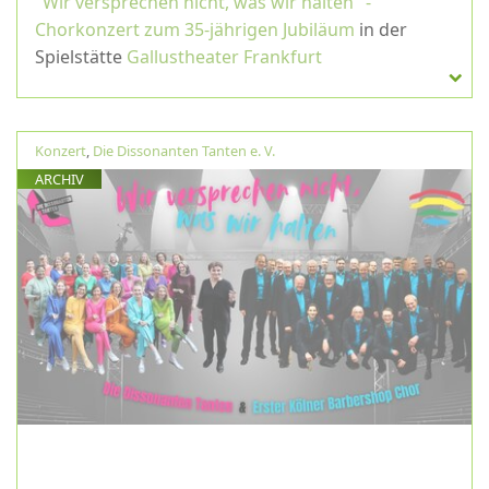
"Wir versprechen nicht, was wir halten" -
Chorkonzert zum 35-jährigen Jubiläum
in der
Spielstätte
Gallustheater Frankfurt
Konzert
,
Die Dissonanten Tanten e. V.
ARCHIV