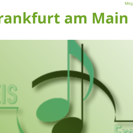
Mitg
rankfurt am Main e
L
Ve
I
S
1