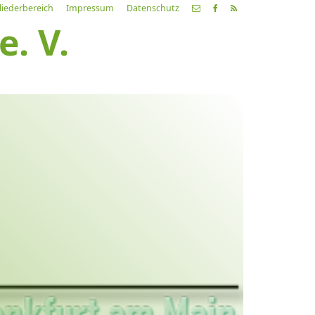
liederbereich
Impressum
Datenschutz
. V.
etzte
Alle
ranstaltung
Veranstaltungen
21.03.26
ch fahr dahin… Lieder von
ehnsucht und so
9:00 Uhr
Zum Konzert