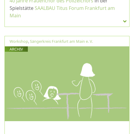
40 Jahre Frauenchor des Polizeichors
in der
Spielstätte
SAALBAU Titus Forum Frankfurt am
Main
Workshop
,
Sängerkreis Frankfurt am Main e. V.
ARCHIV