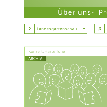
Über uns
Pr
Landesgartenschau Fulda
Konzert
,
Haste Töne
ARCHIV