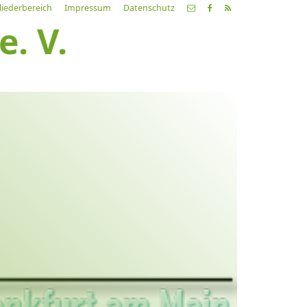
liederbereich
Impressum
Datenschutz
. V.
etzte
Alle
ranstaltung
Veranstaltungen
21.03.26
ch fahr dahin… Lieder von
ehnsucht und so
9:00 Uhr
Zum Konzert