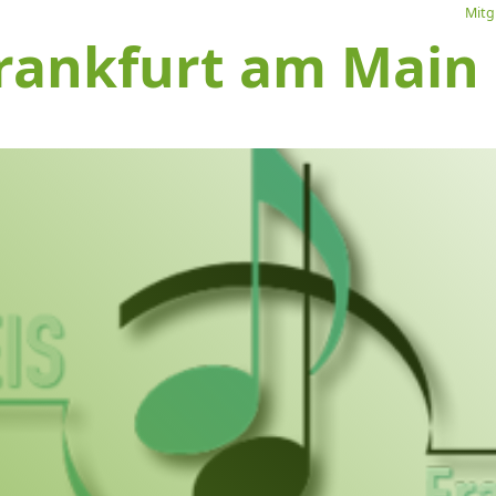
Mitg
rankfurt am Main e
L
Ve
I
S
1