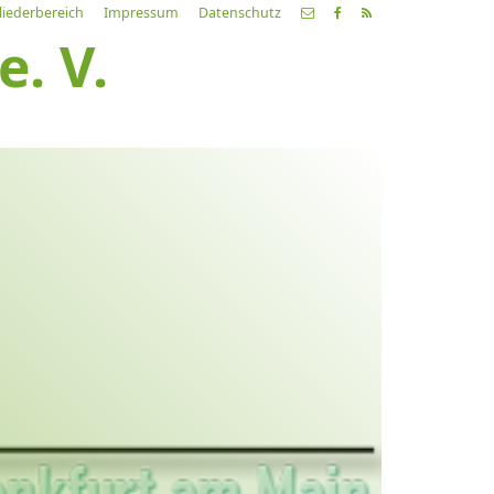
liederbereich
Impressum
Datenschutz
. V.
etzte
Alle
ranstaltung
Veranstaltungen
21.03.26
ch fahr dahin… Lieder von
ehnsucht und so
9:00 Uhr
Zum Konzert