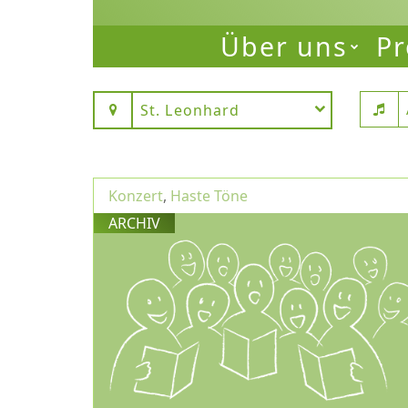
Über uns
Pr
St. Leonhard
Konzert
,
Haste Töne
ARCHIV