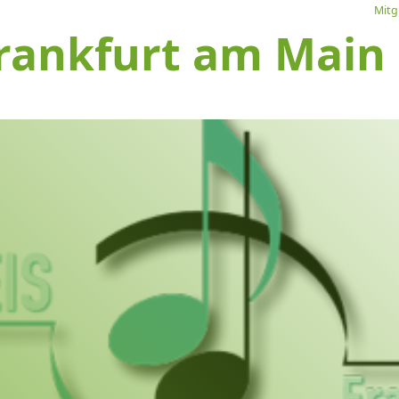
Mitg
rankfurt am Main e
L
Ve
I
S
1