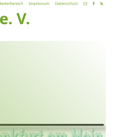
liederbereich
Impressum
Datenschutz
. V.
etzte
Alle
ranstaltung
Veranstaltungen
21.03.26
ch fahr dahin… Lieder von
ehnsucht und so
9:00 Uhr
Zum Konzert