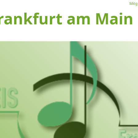
Mitg
rankfurt am Main e
L
Ve
I
S
1