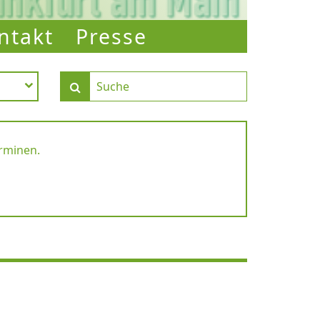
ntakt
Presse
erminen.