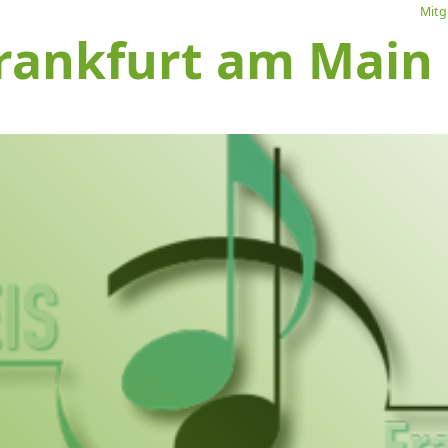
Mitg
rankfurt am Main e
L
Ve
I
S
1