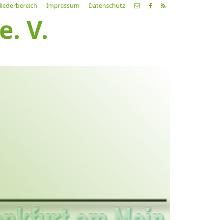
liederbereich
Impressum
Datenschutz
. V.
etzte
Alle
ranstaltung
Veranstaltungen
21.03.26
ch fahr dahin… Lieder von
ehnsucht und so
9:00 Uhr
Zum Konzert