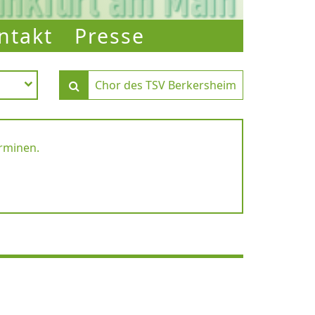
ntakt
Presse
erminen.