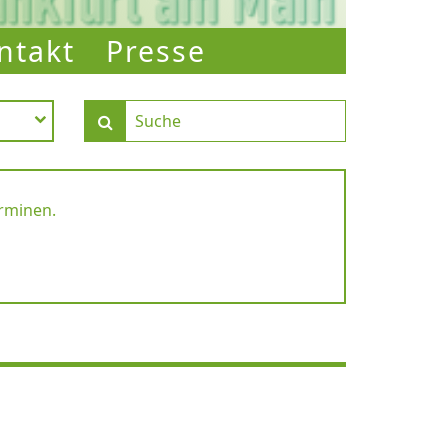
ntakt
Presse
erminen.