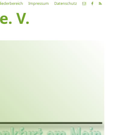
liederbereich
Impressum
Datenschutz
. V.
etzte
Alle
ranstaltung
Veranstaltungen
21.03.26
ch fahr dahin… Lieder von
ehnsucht und so
9:00 Uhr
Zum Konzert