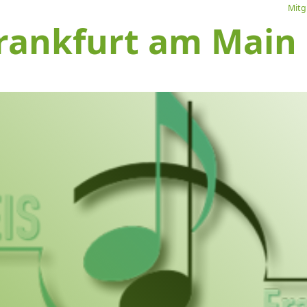
Mitg
rankfurt am Main e
L
Ve
I
S
1