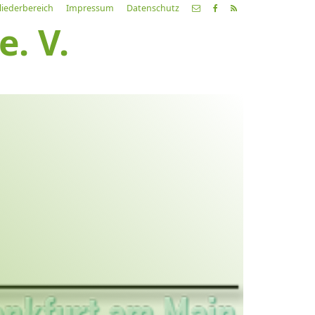
liederbereich
Impressum
Datenschutz
. V.
etzte
Alle
ranstaltung
Veranstaltungen
21.03.26
ch fahr dahin… Lieder von
ehnsucht und so
9:00 Uhr
Zum Konzert