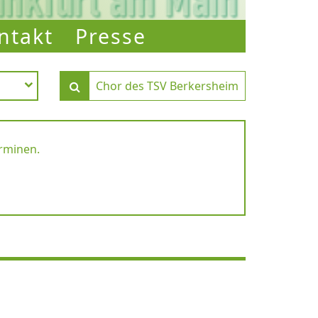
ntakt
Presse
erminen.