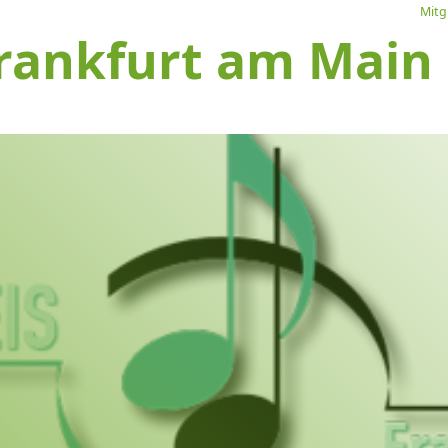
Mitg
rankfurt am Main e
L
Ve
I
S
1