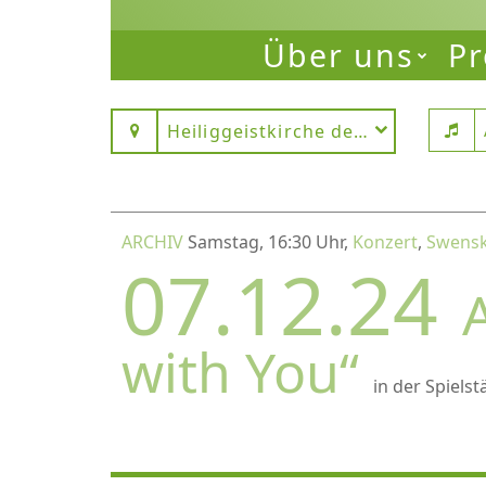
Über uns
Pr
Heiliggeistkirche des Dominikane
ARCHIV
Samstag, 16:30 Uhr,
Konzert
,
Swensk 
07.12.24
with You“
in der Spielst