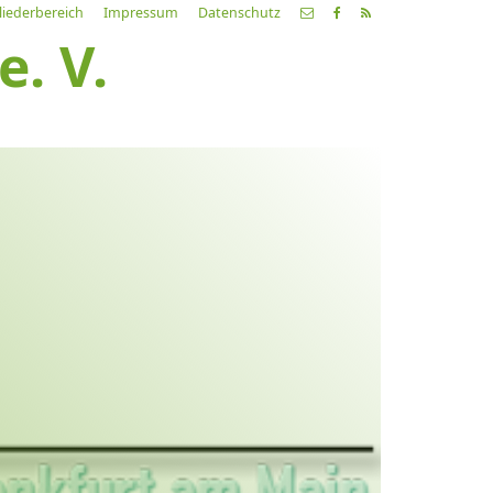
liederbereich
Impressum
Datenschutz
. V.
etzte
Alle
ranstaltung
Veranstaltungen
21.03.26
ch fahr dahin… Lieder von
ehnsucht und so
9:00 Uhr
Zum Konzert