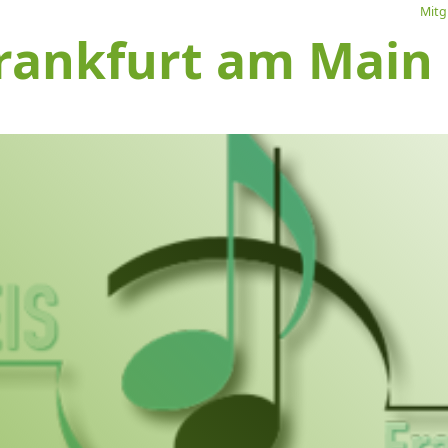
Mitg
rankfurt am Main e
L
Ve
I
S
1