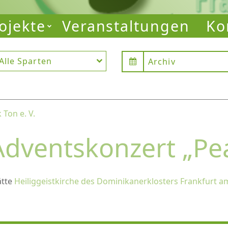
ojekte
Veranstaltungen
Ko
Alle Sparten
rklosters Frankfurt am Main
Archiv
Ton e. V.
Adventskonzert „Pea
ätte
Heiliggeistkirche des Dominikanerklosters Frankfurt 