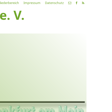
liederbereich
Impressum
Datenschutz
. V.
etzte
Alle
ranstaltung
Veranstaltungen
21.03.26
ch fahr dahin… Lieder von
ehnsucht und so
9:00 Uhr
Zum Konzert