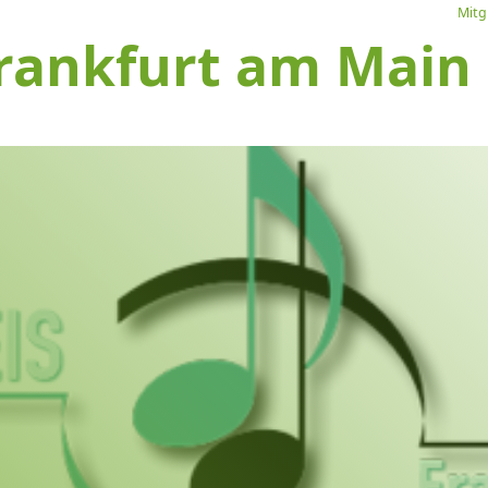
Mitg
rankfurt am Main e
L
Ve
I
S
1