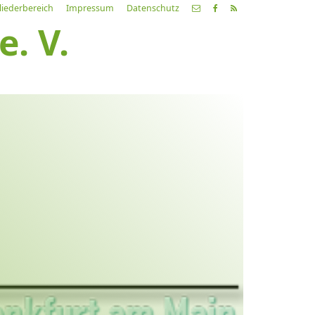
liederbereich
Impressum
Datenschutz
. V.
etzte
Alle
ranstaltung
Veranstaltungen
21.03.26
ch fahr dahin… Lieder von
ehnsucht und so
9:00 Uhr
Zum Konzert