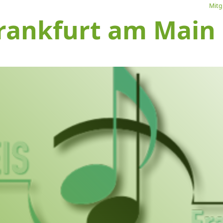
Mitg
rankfurt am Main e
L
Ve
I
S
1