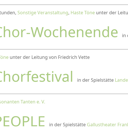
 Stunden,
Sonstige Veranstaltung
,
Haste Töne
unter der Leitu
Chor-Wochenende
in
Töne
unter der Leitung von Friedrich Vette
Chorfestival
in der Spielstätte
Lande
sonanten Tanten e. V.
PEOPLE
in der Spielstätte
Gallustheater Fran