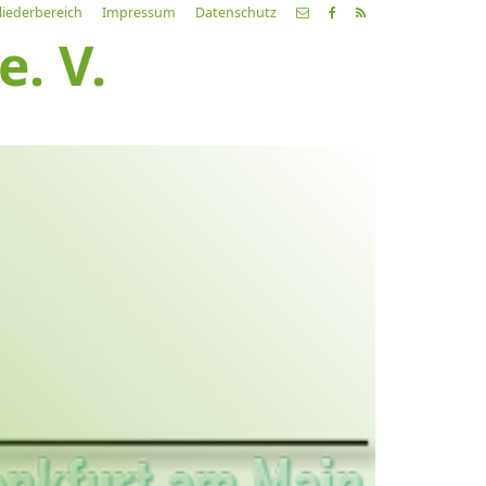
liederbereich
Impressum
Datenschutz
. V.
etzte
Alle
ranstaltung
Veranstaltungen
21.03.26
ch fahr dahin… Lieder von
ehnsucht und so
9:00 Uhr
Zum Konzert