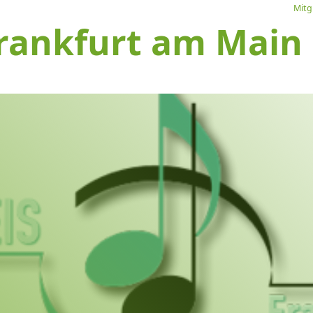
Mitg
rankfurt am Main e
L
Ve
I
S
1