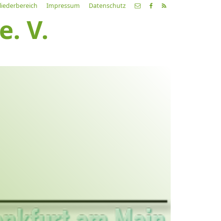
liederbereich
Impressum
Datenschutz
. V.
etzte
Alle
ranstaltung
Veranstaltungen
21.03.26
ch fahr dahin… Lieder von
ehnsucht und so
9:00 Uhr
Zum Konzert