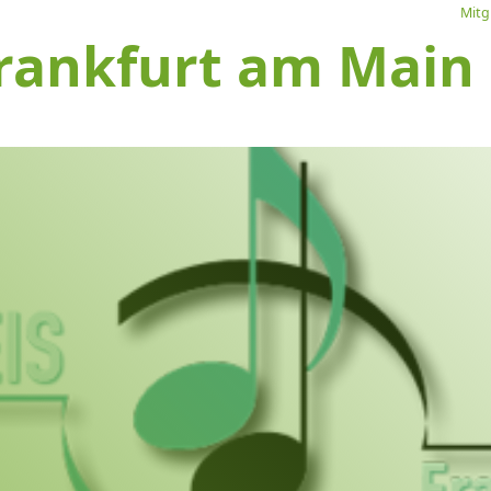
Mitg
rankfurt am Main e
L
Ve
I
S
1