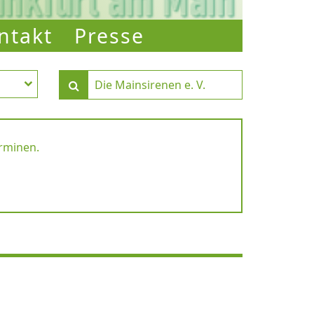
ntakt
Presse
erminen.