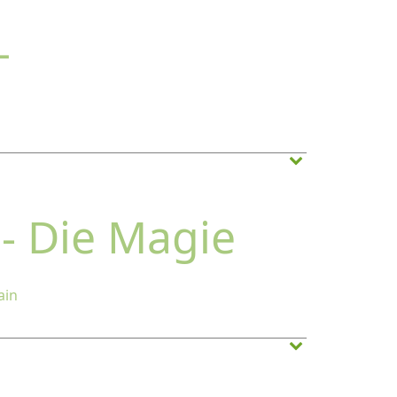
–
 - Die Magie
ain