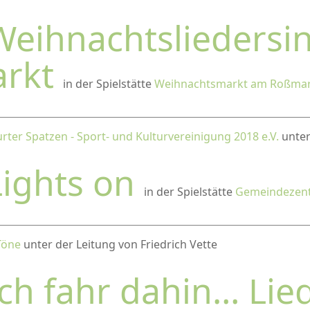
Weihnachtsliedersi
arkt
in der Spielstätte
Weihnachtsmarkt am Roßmar
rter Spatzen - Sport- und Kulturvereinigung 2018 e.V.
unter
Lights on
in der Spielstätte
Gemeindezentr
Töne
unter der Leitung von Friedrich Vette
Ich fahr dahin… Lie