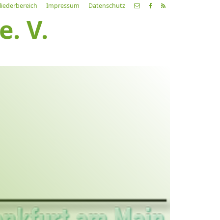
liederbereich
Impressum
Datenschutz
. V.
etzte
Alle
ranstaltung
Veranstaltungen
21.03.26
ch fahr dahin… Lieder von
ehnsucht und so
9:00 Uhr
Zum Konzert