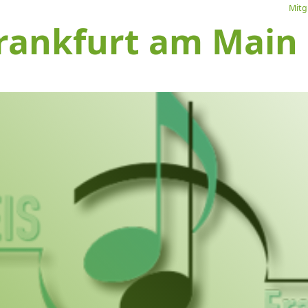
Mitg
rankfurt am Main e
L
Ve
I
S
1