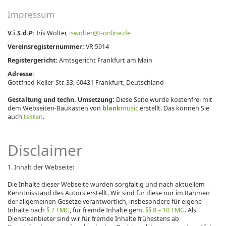
Impressum
V.i.S.d.P:
Iris Wolter,
iswolter@t-online.de
Vereinsregisternummer:
VR 5914
Registergericht:
Amtsgericht Frankfurt am Main
Adresse:
Gottfried-Keller-Str. 33, 60431 Frankfurt, Deutschland
Gestaltung und techn. Umsetzung:
Diese Seite wurde kostenfrei mit
dem Webseiten-Baukasten von
blank
music
erstellt. Das können Sie
auch
testen
.
Disclaimer
1. Inhalt der Webseite:
Die Inhalte dieser Webseite wurden sorgfältig und nach aktuellem
Kenntnisstand des Autors erstellt. Wir sind für diese nur im Rahmen
der allgemeinen Gesetze verantwortlich, insbesondere für eigene
Inhalte nach
§ 7 TMG
, für fremde Inhalte gem.
§§ 8 – 10 TMG
. Als
Diensteanbieter sind wir für fremde Inhalte frühestens ab