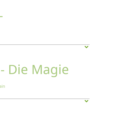
–
 - Die Magie
ain