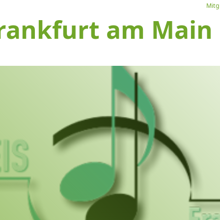
Mitg
rankfurt am Main e
L
Ve
I
S
1