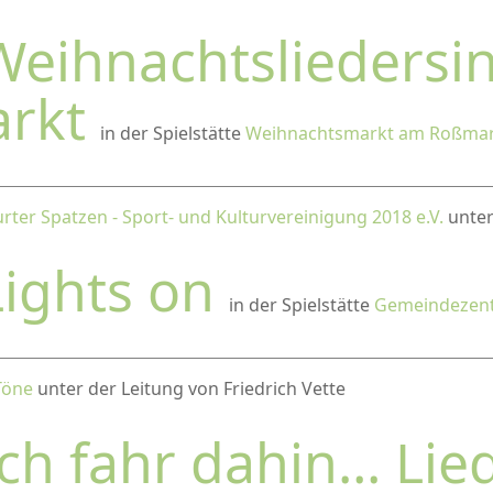
Weihnachtsliedersi
arkt
in der Spielstätte
Weihnachtsmarkt am Roßmar
rter Spatzen - Sport- und Kulturvereinigung 2018 e.V.
unter
Lights on
in der Spielstätte
Gemeindezentr
Töne
unter der Leitung von Friedrich Vette
Ich fahr dahin… Lie