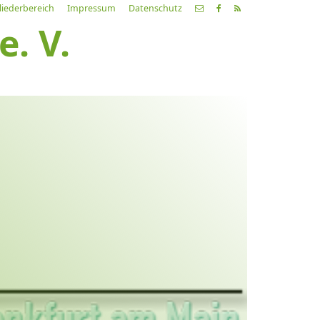
liederbereich
Impressum
Datenschutz
. V.
etzte
Alle
ranstaltung
Veranstaltungen
21.03.26
ch fahr dahin… Lieder von
ehnsucht und so
9:00 Uhr
Zum Konzert