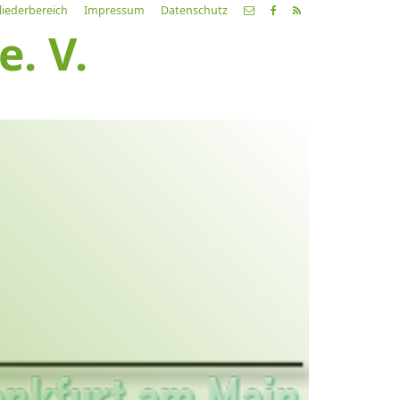
liederbereich
Impressum
Datenschutz
. V.
etzte
Alle
ranstaltung
Veranstaltungen
21.03.26
ch fahr dahin… Lieder von
ehnsucht und so
9:00 Uhr
Zum Konzert