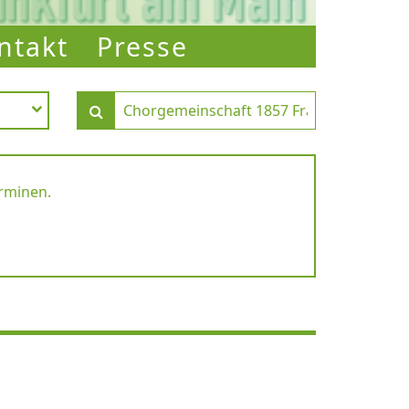
ntakt
Presse
erminen.