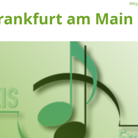
Mitg
rankfurt am Main e
L
Ve
I
S
1