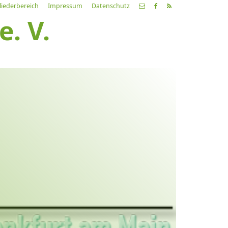
liederbereich
Impressum
Datenschutz
. V.
etzte
Alle
ranstaltung
Veranstaltungen
21.03.26
ch fahr dahin… Lieder von
ehnsucht und so
9:00 Uhr
Zum Konzert