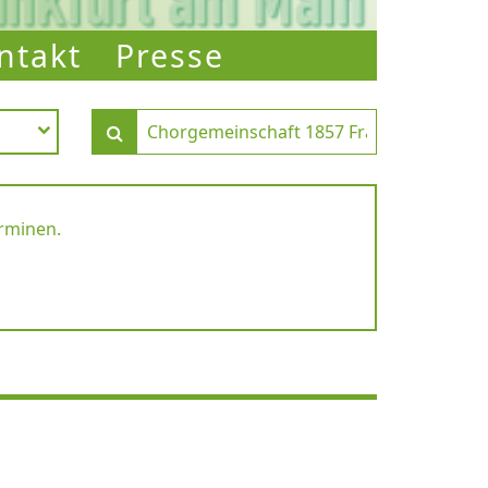
ntakt
Presse
erminen.