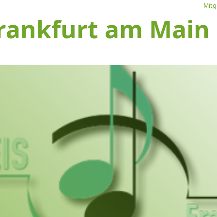
Mitg
rankfurt am Main e
L
Ve
I
S
1