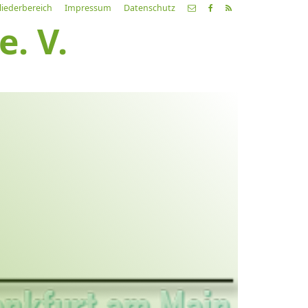
liederbereich
Impressum
Datenschutz
. V.
etzte
Alle
ranstaltung
Veranstaltungen
21.03.26
ch fahr dahin… Lieder von
ehnsucht und so
9:00 Uhr
Zum Konzert