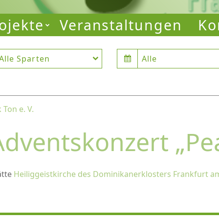
ojekte
Veranstaltungen
Ko
Alle Sparten
Alle
rklosters Frankfurt am Main
Ton e. V.
Adventskonzert „Pea
ätte
Heiliggeistkirche des Dominikanerklosters Frankfurt 