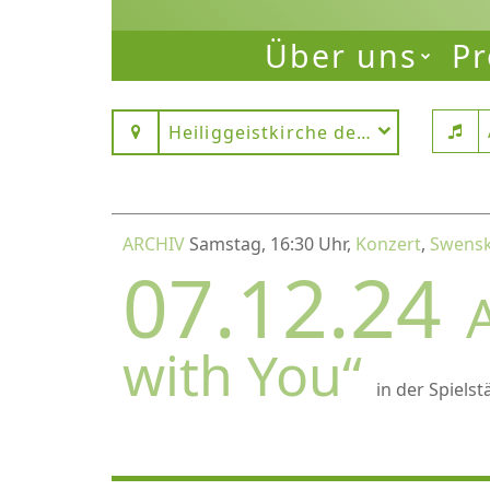
Über uns
Pr
Heiliggeistkirche des Dominikane
ARCHIV
Samstag, 16:30 Uhr,
Konzert
,
Swensk 
07.12.24
with You“
in der Spielst