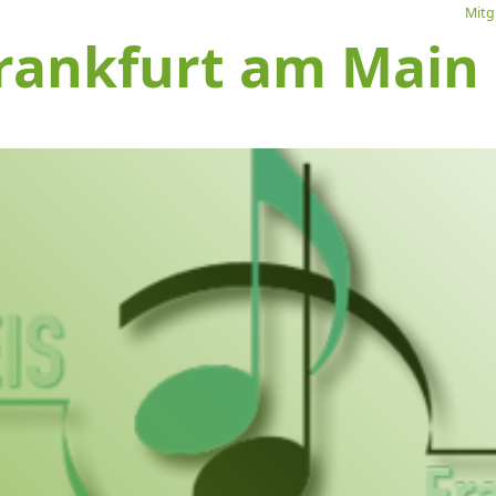
Mitg
rankfurt am Main e
L
Ve
I
S
1