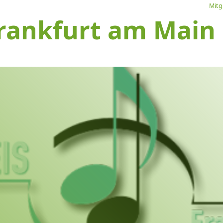
Mitg
rankfurt am Main e
L
Ve
I
S
1