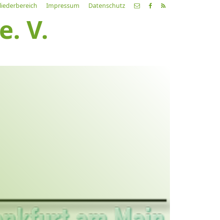
liederbereich
Impressum
Datenschutz
. V.
etzte
Alle
ranstaltung
Veranstaltungen
21.03.26
ch fahr dahin… Lieder von
ehnsucht und so
9:00 Uhr
Zum Konzert