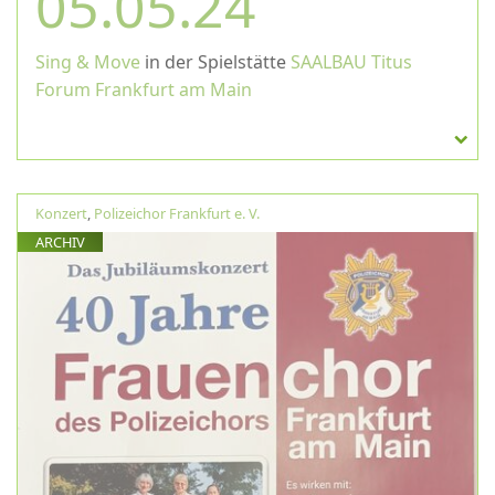
05.05.24
Sing & Move
in der Spielstätte
SAALBAU Titus
Forum Frankfurt am Main
Konzert
,
Polizeichor Frankfurt e. V.
ARCHIV