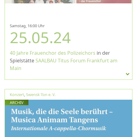
Samstag, 16:00 Uhr
25.05.24
40 Jahre Frauenchor des Polizeichors
in der
Spielstätte
SAALBAU Titus Forum Frankfurt am
Main
Konzert
,
Swensk Ton e. V.
ARCHIV