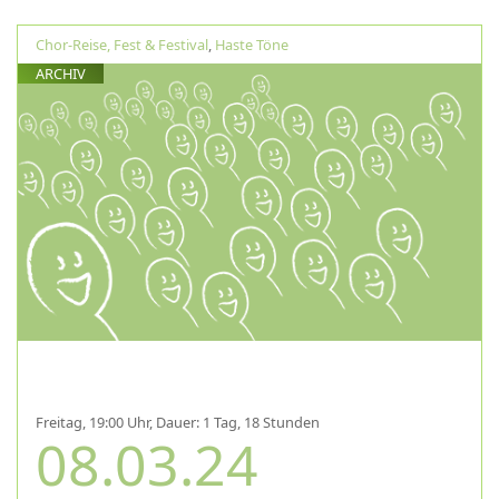
Chor-Reise, Fest & Festival
,
Haste Töne
ARCHIV
Freitag, 19:00 Uhr, Dauer: 1 Tag, 18 Stunden
08.03.24