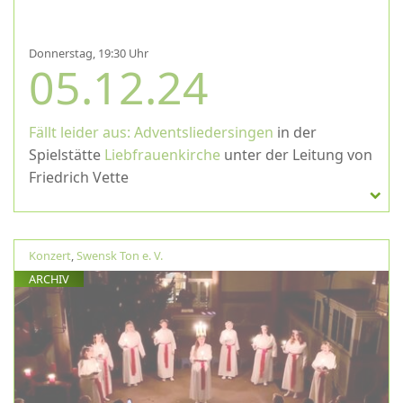
Donnerstag, 19:30 Uhr
05.12.24
Fällt leider aus: Adventsliedersingen
in der
Spielstätte
Liebfrauenkirche
unter der Leitung von
Friedrich Vette
Konzert
,
Swensk Ton e. V.
ARCHIV