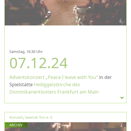
Samstag, 16:30 Uhr
07.12.24
Adventskonzert „Peace I leave with You“
in der
Spielstätte
Heiliggeistkirche des
Dominikanerklosters Frankfurt am Main
Konzert
,
Swensk Ton e. V.
ARCHIV