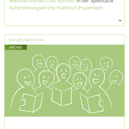
Weihnachtliches Chor-Konzert
in der Spielstätte
Auferstehungskirche Frankfurt-Praunheim
Konzert
,
Haste Töne
ARCHIV