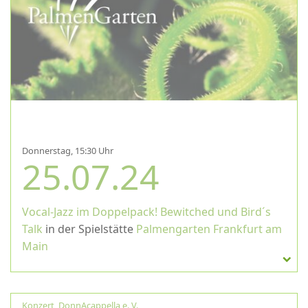
Donnerstag, 15:30 Uhr
25.07.24
Vocal-Jazz im Doppelpack! Bewitched und Bird´s
Talk
in der Spielstätte
Palmengarten Frankfurt am
Main
Konzert
,
DonnAcappella e. V.