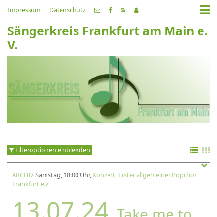
Impressum
Datenschutz
Sängerkreis Frankfurt am Main e.
V.
Filteroptionen einblenden
ARCHIV
Samstag, 18:00 Uhr,
Konzert
,
Erster allgemeiner Popchor
Frankfurt e.V.
13.07.24
Take me to