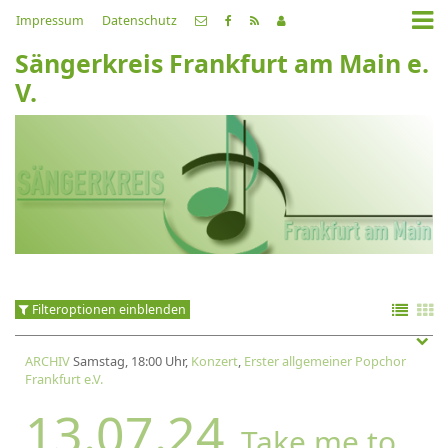
Impressum
Datenschutz
Sängerkreis Frankfurt am Main e.
V.
Filteroptionen einblenden
ARCHIV
Samstag, 18:00 Uhr,
Konzert
,
Erster allgemeiner Popchor
Frankfurt e.V.
13.07.24
Take me to