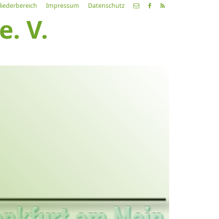
liederbereich
Impressum
Datenschutz
. V.
etzte
Alle
ranstaltung
Veranstaltungen
21.03.26
ch fahr dahin… Lieder von
ehnsucht und so
9:00 Uhr
Zum Konzert