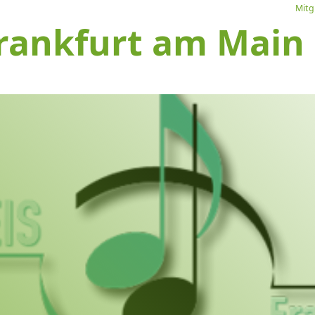
Mitg
rankfurt am Main e
L
Ve
I
S
1