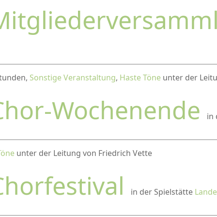
Mitgliederversamm
 Stunden,
Sonstige Veranstaltung
,
Haste Töne
unter der Leitu
Chor-Wochenende
in
Töne
unter der Leitung von Friedrich Vette
Chorfestival
in der Spielstätte
Lande