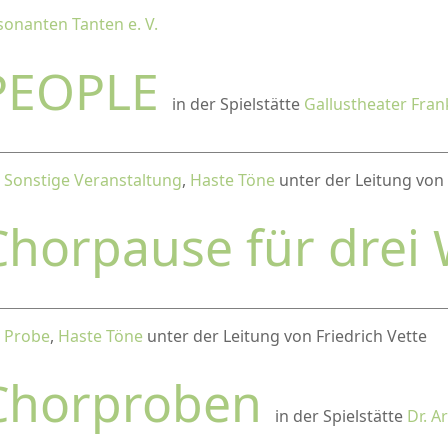
sonanten Tanten e. V.
PEOPLE
in der Spielstätte
Gallustheater Fran
,
Sonstige Veranstaltung
,
Haste Töne
unter der Leitung von 
Chorpause für drei
,
Probe
,
Haste Töne
unter der Leitung von Friedrich Vette
Chorproben
in der Spielstätte
Dr. A