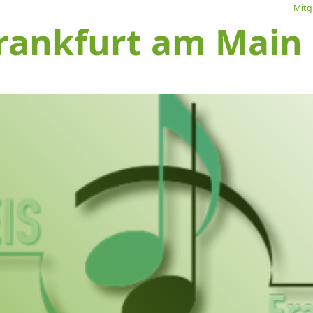
Mitg
rankfurt am Main e
L
Ve
I
S
1