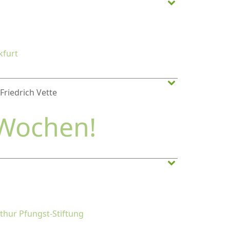
kfurt
Friedrich Vette
 Wochen!
rthur Pfungst-Stiftung