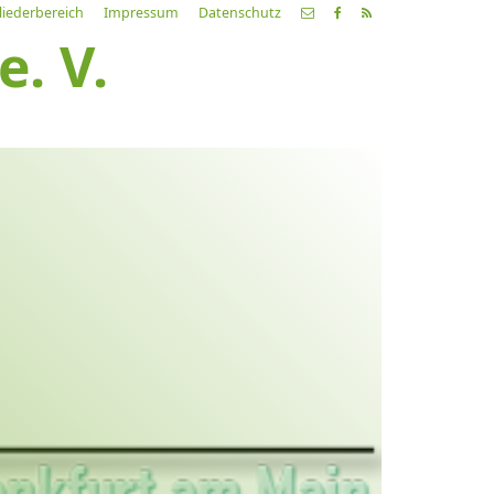
liederbereich
Impressum
Datenschutz
. V.
etzte
Alle
ranstaltung
Veranstaltungen
21.03.26
ch fahr dahin… Lieder von
ehnsucht und so
9:00 Uhr
Zum Konzert